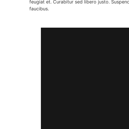
feugiat et. Curabitur sed libero justo. Suspe
faucibus.