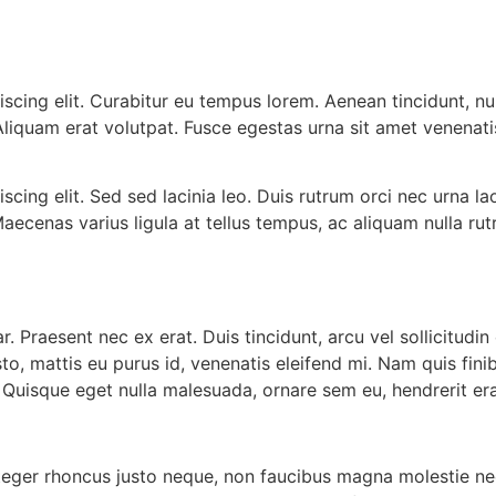
scing elit. Curabitur eu tempus lorem. Aenean tincidunt, nu
Aliquam erat volutpat. Fusce egestas urna sit amet venenati
scing elit. Sed sed lacinia leo. Duis rutrum orci nec urna
 Maecenas varius ligula at tellus tempus, ac aliquam nulla ru
ar. Praesent nec ex erat. Duis tincidunt, arcu vel sollicitu
justo, mattis eu purus id, venenatis eleifend mi. Nam quis fin
 Quisque eget nulla malesuada, ornare sem eu, hendrerit era
Integer rhoncus justo neque, non faucibus magna molestie nec.